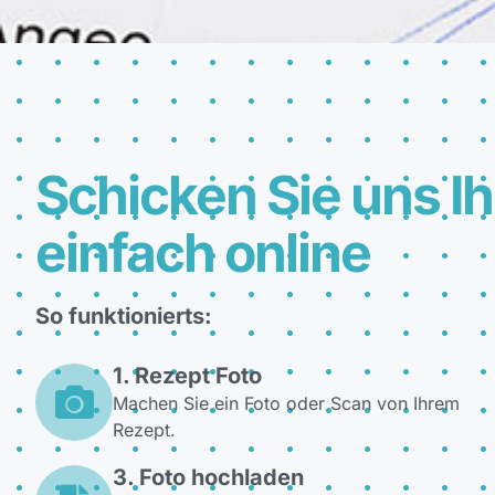
Schicken Sie uns I
einfach online
So funktionierts:
1. Rezept Foto
Machen Sie ein Foto oder Scan von Ihrem
Rezept.
3. Foto hochladen