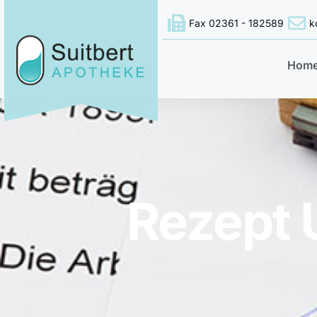
Fax 02361 - 182589
k
Hom
Rezept 