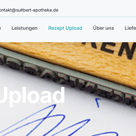
ontakt@suitbert-apotheke.de
e
Leistungen
Rezept Upload
Über uns
Lief
Upload